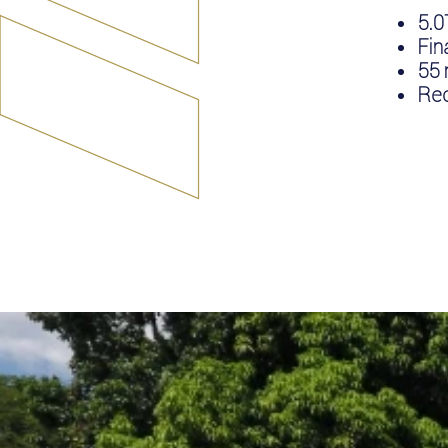
5.
Fin
55 
Rec