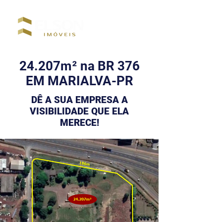
CRECI: 12927
24.207
m
²
na BR 376
EM MARIALVA-PR
DÊ A SUA EMPRESA A
VISIBILIDADE QUE ELA
MERECE!