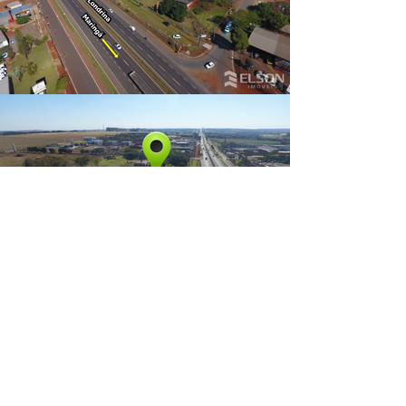
3226-1209
|
9 9961-7300
44.
R. Tomé de Souza, 971